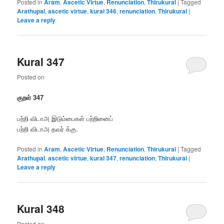
Posted in
Aram
,
Ascetic Virtue
,
Renunciation
,
Thirukural
|
Tagged
Arathupal
,
ascetic virtue
,
kural 346
,
renunciation
,
Thirukural
|
Leave a reply
Kural 347
Posted on
குறள் 347
பற்றி விடாஅ இடும்பைகள் பற்றினைப்
பற்றி விடாஅ தவர் க்கு.
Posted in
Aram
,
Ascetic Virtue
,
Renunciation
,
Thirukural
|
Tagged
Arathupal
,
ascetic virtue
,
kural 347
,
renunciation
,
Thirukural
|
Leave a reply
Kural 348
Posted on