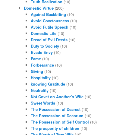
Truth Realization
(10)
Domestic Virtue
(200)
Against Backbiting
(10)
Avoid Covetousness
(10)
Avoid Futile Speech
(10)
Domestic Life
(10)
Dread of Evil Deeds
(10)
Duty to Society
(10)
Evade Envy
(10)
Fame
(10)
Forbearance
(10)
Giving
(10)
Hospitality
(10)
knowing Gratitude
(10)
Neutrality
(10)
Not Covet on Another’s Wife
(10)
Sweet Words
(10)
The Possession of Dearest
(10)
The Possession of Decorum
(10)
The Possession of Self Control
(10)
The prosperity of children
(10)
The Worth of True Wife
(10)